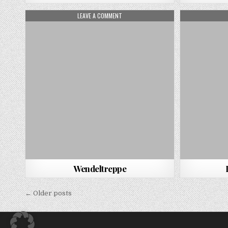
ON WENDELTREPPE
LEAVE A COMMENT
Wendeltreppe
Beitragsnavigation
← Older posts