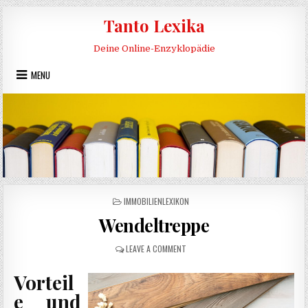
Skip to content
Tanto Lexika
Deine Online-Enzyklopädie
MENU
POSTED IN
IMMOBILIENLEXIKON
Wendeltreppe
ON WENDELTREPPE
LEAVE A COMMENT
Vorteil
e und