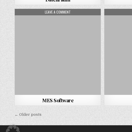
ON MES SOFTWARE
LEAVE A COMMENT
MES Software
Beitragsnavigation
← Older posts