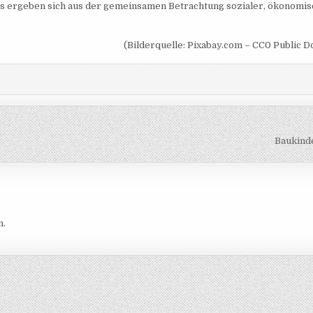
es ergeben sich aus der gemeinsamen Betrachtung sozialer, ökonomi
(Bilderquelle: Pixabay.com – CC0 Public D
Baukind
n.