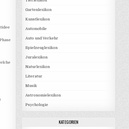
Tierlexikon
Gartenlexikon
Kunstlexikon
ktidee
Automobile
Auto und Verkehr
 Phase
Spielzeuglexikon
Juralexikon
welche
Naturlexikon
Literatur
Musik
Astronomielexikon
u
Psychologie
KATEGORIEN