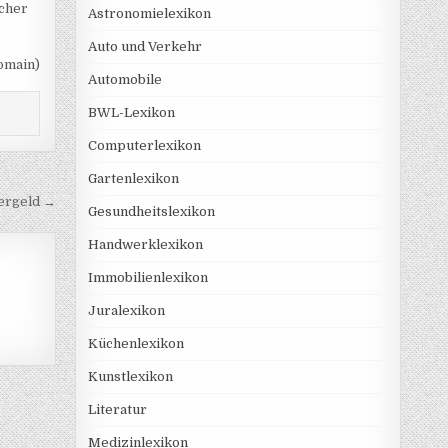
scher
Astronomielexikon
Auto und Verkehr
omain)
Automobile
BWL-Lexikon
Computerlexikon
Gartenlexikon
ergeld →
Gesundheitslexikon
Handwerklexikon
Immobilienlexikon
Juralexikon
Küchenlexikon
Kunstlexikon
Literatur
Medizinlexikon