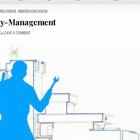
IN
RKLEXIKON
,
IMMOBILIENLEXIKON
ity-Management
ON FACILITY-MANAGEMENT
LEAVE A COMMENT