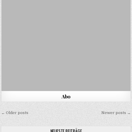
Abo
Beitragsnavigation
← Older posts
Newer posts →
NEUESTE BEITRÄGE