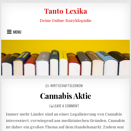
Skip to content
Tanto Lexika
Deine Online-Enzyklopädie
MENU
POSTED IN
WIRTSCHAFTSLEXIKON
Cannabis Aktie
ON CANNABIS AKTIE
LEAVE A COMMENT
Immer mehr Länder sind an einer Legalisierung von Cannabis
interessiert, vorwiegend aus medizinischen Gründen. Cannabis
ist daher ein großes Thema auf dem Handelsmarkt. Zudem war