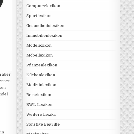
Computerlexikon
Sportlexikon
Gesundheitslexikon
Immobilienlexikon
Modelexikon
Möbellexikon
Pflanzenlexikon
n aber
Küchenlexikon
ernet-
Medizinlexikon
dem
ndel
Reiselexikon
BWL-Lexikon
Weitere Lexika
Sonstige Begriffe
in