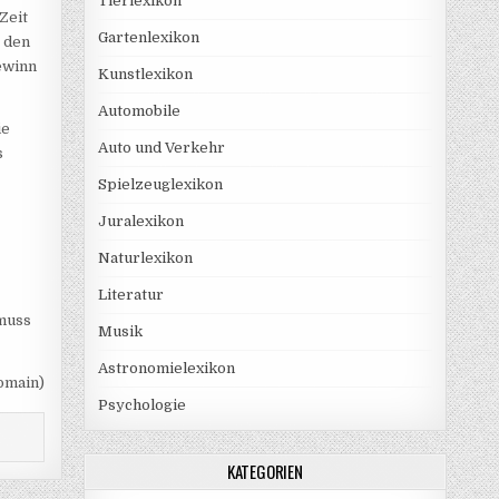
Tierlexikon
Zeit
Gartenlexikon
r den
Gewinn
Kunstlexikon
Automobile
ie
Auto und Verkehr
s
Spielzeuglexikon
Juralexikon
Naturlexikon
Literatur
 muss
Musik
Astronomielexikon
Domain)
Psychologie
KATEGORIEN