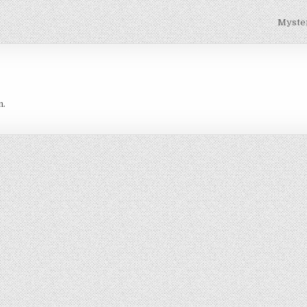
Myste
n.