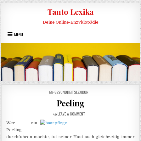
Skip to content
Tanto Lexika
Deine Online-Enzyklopädie
MENU
POSTED IN
GESUNDHEITSLEXIKON
Peeling
ON PEELING
LEAVE A COMMENT
Wer ein
Peeling
durchführen möchte, tut seiner Haut auch gleichzeitig immer