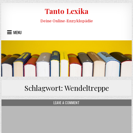
Skip to content
Tanto Lexika
Deine Online-Enzyklopädie
MENU
Schlagwort:
Wendeltreppe
ON WENDELTREPPE
LEAVE A COMMENT