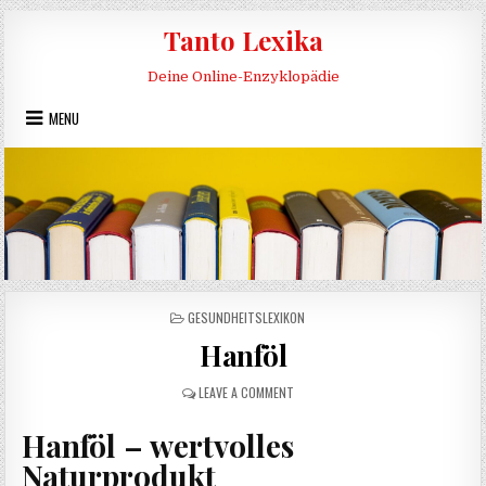
Skip to content
Tanto Lexika
Deine Online-Enzyklopädie
MENU
POSTED IN
GESUNDHEITSLEXIKON
Hanföl
ON HANFÖL
LEAVE A COMMENT
Hanföl – wertvolles
Naturprodukt