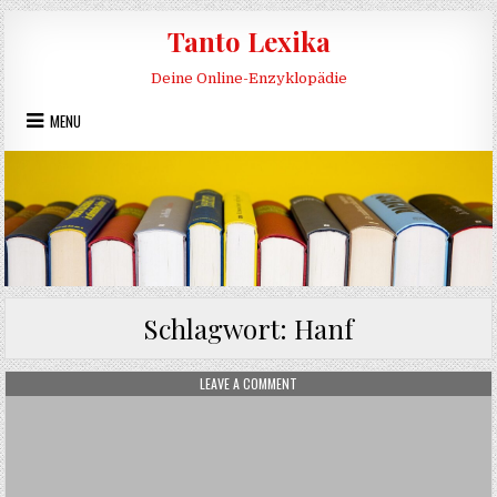
Skip to content
Tanto Lexika
Deine Online-Enzyklopädie
MENU
Schlagwort:
Hanf
ON HANFÖL
LEAVE A COMMENT