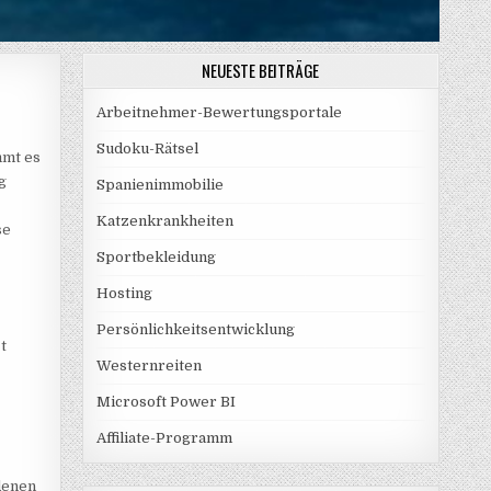
NEUESTE BEITRÄGE
Arbeitnehmer-Bewertungsportale
Sudoku-Rätsel
mmt es
g
Spanienimmobilie
Katzenkrankheiten
se
Sportbekleidung
Hosting
Persönlichkeitsentwicklung
t
Westernreiten
Microsoft Power BI
Affiliate-Programm
 denen