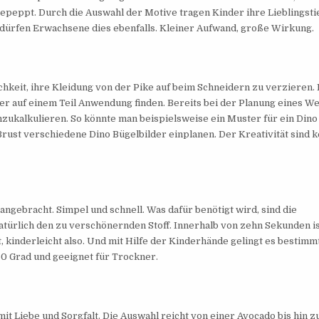
gepeppt. Durch die Auswahl der Motive tragen Kinder ihre Lieblingsti
h dürfen Erwachsene dies ebenfalls. Kleiner Aufwand, große Wirkung.
hkeit, ihre Kleidung von der Pike auf beim Schneidern zu verzieren. 
der auf einem Teil Anwendung finden. Bereits bei der Planung eines W
inzukalkulieren. So könnte man beispielsweise ein Muster für ein Dino
rust verschiedene Dino Bügelbilder einplanen. Der Kreativität sind k
gebracht. Simpel und schnell. Was dafür benötigt wird, sind die
atürlich den zu verschönernden Stoff. Innerhalb von zehn Sekunden is
t, kinderleicht also. Und mit Hilfe der Kinderhände gelingt es bestimm
60 Grad und geeignet für Trockner.
 mit Liebe und Sorgfalt. Die Auswahl reicht von einer Avocado bis hin z