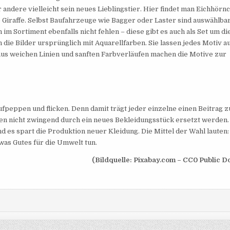
r andere vielleicht sein neues Lieblingstier. Hier findet man Eichhörn
 Giraffe. Selbst Baufahrzeuge wie Bagger oder Laster sind auswählba
m Sortiment ebenfalls nicht fehlen – diese gibt es auch als Set um di
ie Bilder ursprünglich mit Aquarellfarben. Sie lassen jedes Motiv a
aus weichen Linien und sanften Farbverläufen machen die Motive zur
fpeppen und flicken. Denn damit trägt jeder einzelne einen Beitrag z
sen nicht zwingend durch ein neues Bekleidungsstück ersetzt werden.
 es spart die Produktion neuer Kleidung. Die Mittel der Wahl lauten
twas Gutes für die Umwelt tun.
(Bildquelle: Pixabay.com – CC0 Public D