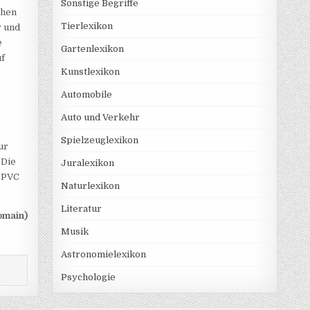
Sonstige Begriffe
chen
Tierlexikon
r und
e
Gartenlexikon
uf
Kunstlexikon
Automobile
Auto und Verkehr
Spielzeuglexikon
ur
 Die
Juralexikon
: PVC
Naturlexikon
Literatur
omain)
Musik
Astronomielexikon
Psychologie