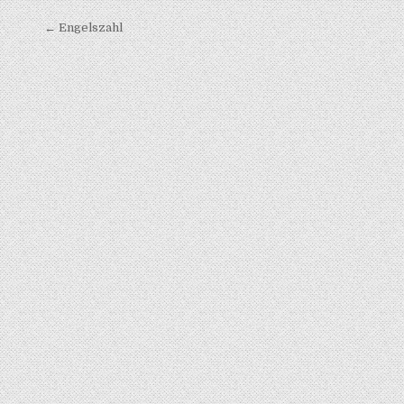
Beitragsnavigation
← Engelszahl