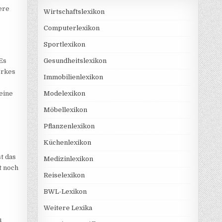
ere
Wirtschaftslexikon
Computerlexikon
Sportlexikon
Es
Gesundheitslexikon
erkes
Immobilienlexikon
eine
Modelexikon
Möbellexikon
Pflanzenlexikon
Küchenlexikon
t das
Medizinlexikon
t noch
Reiselexikon
BWL-Lexikon
Weitere Lexika
u