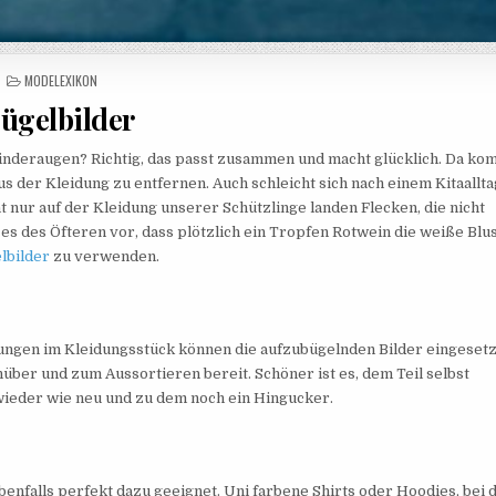
POSTED IN
MODELEXIKON
ügelbilder
Kinderaugen? Richtig, das passt zusammen und macht glücklich. Da ko
s der Kleidung zu entfernen. Auch schleicht sich nach einem Kitaallta
t nur auf der Kleidung unserer Schützlinge landen Flecken, die nicht
s des Öfteren vor, dass plötzlich ein Tropfen Rotwein die weiße Blu
lbilder
zu verwenden.
ungen im Kleidungsstück können die aufzubügelnden Bilder eingesetz
nüber und zum Aussortieren bereit. Schöner ist es, dem Teil selbst
wieder wie neu und zu dem noch ein Hingucker.
ebenfalls perfekt dazu geeignet. Uni farbene Shirts oder Hoodies, bei