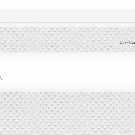
Low Car
n.