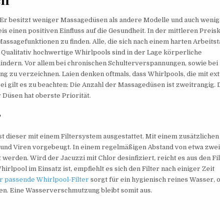
. Er besitzt weniger Massagedüsen als andere Modelle und auch weni
s einen positiven Einfluss auf die Gesundheit. In der mittleren Preis
ssagefunktionen zu finden. Alle, die sich nach einem harten Arbeitst
 Qualitativ hochwertige Whirlpools sind in der Lage körperliche
ern. Vor allem bei chronischen Schulterverspannungen, sowie bei
 zu verzeichnen. Laien denken oftmals, dass Whirlpools, die mit ex
ei gilt es zu beachten: Die Anzahl der Massagedüsen ist zweitrangig. 
 Düsen hat oberste Priorität.
r
t dieser mit einem Filtersystem ausgestattet. Mit einem zusätzlichen
und Viren vorgebeugt. In einem regelmäßigen Abstand von etwa zwei
 werden. Wird der Jacuzzi mit Chlor desinfiziert, reicht es aus den Fi
irlpool im Einsatz ist, empfiehlt es sich den Filter nach einiger Zeit
r passende Whirlpool-Filter
sorgt für ein hygienisch reines Wasser, 
en. Eine Wasserverschmutzung bleibt somit aus.