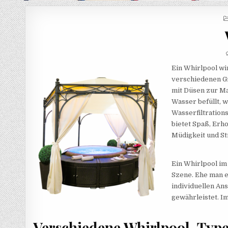
Ein Whirlpool wi
verschiedenen Gr
mit Düsen zur Ma
Wasser befüllt, 
Wasserfiltration
bietet Spaß, Erh
Müdigkeit und St
Ein Whirlpool im
Szene. Ehe man e
individuellen Ans
gewährleistet. I
Verschiedene Whirlpool-Typ