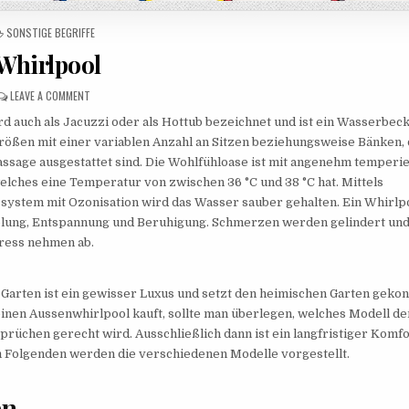
POSTED IN
SONSTIGE BEGRIFFE
Whirlpool
ON WHIRLPOOL
LEAVE A COMMENT
rd auch als Jacuzzi oder als Hottub bezeichnet und ist ein Wasserbeck
ößen mit einer variablen Anzahl an Sitzen beziehungsweise Bänken, 
ssage ausgestattet sind. Die Wohlfühloase ist mit angenehm temperi
welches eine Temperatur von zwischen 36 °C und 38 °C hat. Mittels
ssystem mit Ozonisation wird das Wasser sauber gehalten. Ein Whirlp
olung, Entspannung und Beruhigung. Schmerzen werden gelindert un
ress nehmen ab.
 Garten ist ein gewisser Luxus und setzt den heimischen Garten gekon
inen Aussenwhirlpool kauft, sollte man überlegen, welches Modell de
prüchen gerecht wird. Ausschließlich dann ist ein langfristiger Komf
m Folgenden werden die verschiedenen Modelle vorgestellt.
en