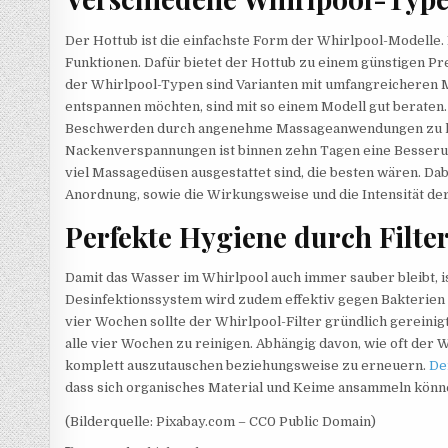
Der Hottub ist die einfachste Form der Whirlpool-Modelle
Funktionen. Dafür bietet der Hottub zu einem günstigen Prei
der Whirlpool-Typen sind Varianten mit umfangreicheren Ma
entspannen möchten, sind mit so einem Modell gut beraten.
Beschwerden durch angenehme Massageanwendungen zu lind
Nackenverspannungen ist binnen zehn Tagen eine Besserung
viel Massagedüsen ausgestattet sind, die besten wären. Dab
Anordnung, sowie die Wirkungsweise und die Intensität der
Perfekte Hygiene durch Filte
Damit das Wasser im Whirlpool auch immer sauber bleibt, is
Desinfektionssystem wird zudem effektiv gegen Bakterien 
vier Wochen sollte der Whirlpool-Filter gründlich gereinigt
alle vier Wochen zu reinigen. Abhängig davon, wie oft der Wh
komplett auszutauschen beziehungsweise zu erneuern.
De
dass sich organisches Material und Keime ansammeln könn
(Bilderquelle: Pixabay.com – CC0 Public Domain)