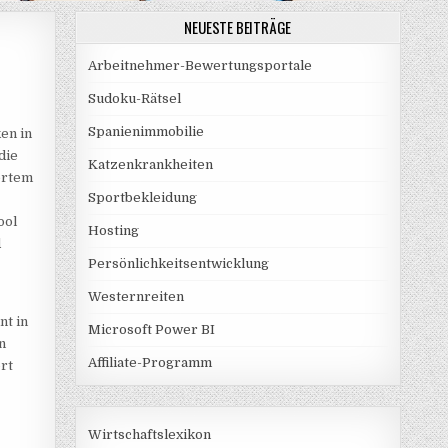
NEUESTE BEITRÄGE
Arbeitnehmer-Bewertungsportale
Sudoku-Rätsel
Spanienimmobilie
en in
die
Katzenkrankheiten
ertem
Sportbekleidung
ool
Hosting
d
Persönlichkeitsentwicklung
Westernreiten
nt in
Microsoft Power BI
n
Affiliate-Programm
ort
Wirtschaftslexikon