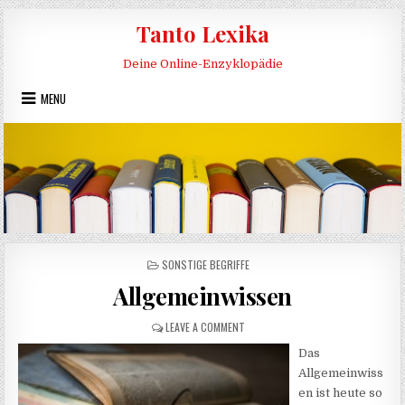
Skip to content
Tanto Lexika
Deine Online-Enzyklopädie
MENU
POSTED IN
SONSTIGE BEGRIFFE
Allgemeinwissen
ON ALLGEMEINWISSEN
LEAVE A COMMENT
Das
Allgemeinwiss
en ist heute so