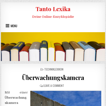
Skip to content
Tanto Lexika
Deine Online-Enzyklopädie
MENU
POSTED IN
TECHNIKLEXIKON
Überwachungskamera
ON ÜBERWACHUNGSKAMERA
LEAVE A COMMENT
Mit einer
Überwachung
skamera