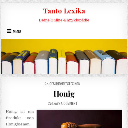
Skip to content
Tanto Lexika
Deine Online-Enzyklopädie
MENU
POSTED IN
GESUNDHEITSLEXIKON
Honig
ON HONIG
LEAVE A COMMENT
Honig ist ein
Produkt von
Honigbienen,