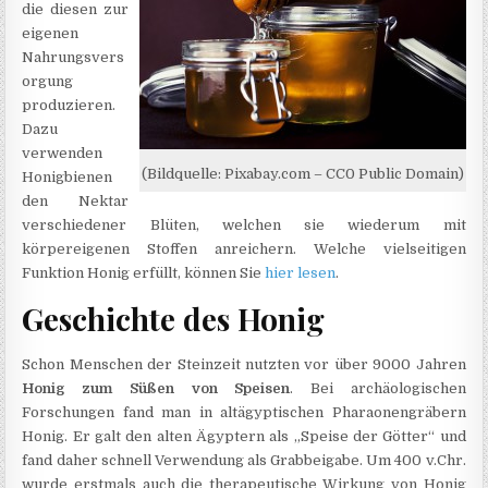
die diesen zur
eigenen
Nahrungsvers
orgung
produzieren.
Dazu
verwenden
(Bildquelle: Pixabay.com – CC0 Public Domain)
Honigbienen
den Nektar
verschiedener Blüten, welchen sie wiederum mit
körpereigenen Stoffen anreichern. Welche vielseitigen
Funktion Honig erfüllt, können Sie
hier lesen
.
Geschichte des Honig
Schon Menschen der Steinzeit nutzten vor über 9000 Jahren
Honig zum Süßen von Speisen
. Bei archäologischen
Forschungen fand man in altägyptischen Pharaonengräbern
Honig. Er galt den alten Ägyptern als „Speise der Götter“ und
fand daher schnell Verwendung als Grabbeigabe. Um 400 v.Chr.
wurde erstmals auch die therapeutische Wirkung von Honig