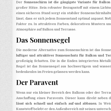
Der
Sonnenschirm ist die gängigste Variante für Balko
großer Hitze. Sein robuster Bezugsstoff mit einem Lichts
einen sicheren Stand sorgt ein stabiler Sonnenschirmhalter
lässt, dass er sich jedem Sonnenstand optimal anpasst. N
Faktor zu. In attraktiven Farben, dekorativen Mustern un
Atmosphäre auf Balkon und Terrasse.
Das Sonnensegel
Die moderne Alternative zum Sonnenschirm ist das Sonnen
luftiger und attraktiver Sonnenschutz für Balkon und Te
großzügig Schatten. Die in die Enden integrierten Metall
Regel ist das Sonnensegel aus hochwertigem und wasser
bedenkenlos im Freien gelassen werden kann.
Der Paravent
Wenn nur ein kleiner Bereich des Balkons oder der Terras
Anschaffung eines Paravents. Dieser kann direkt neben
lässt sich schnell und einfach auf-und abbauen
. In Wei
Kunststoff belebt er den Außenbereich mit seinen untersch