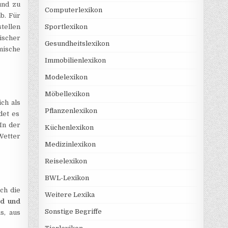
und zu
Computerlexikon
b. Für
stellen
Sportlexikon
ischer
Gesundheitslexikon
mische
Immobilienlexikon
Modelexikon
Möbellexikon
ch als
Pflanzenlexikon
det es
In der
Küchenlexikon
Wetter
Medizinlexikon
Reiselexikon
BWL-Lexikon
ch die
Weitere Lexika
nd und
Sonstige Begriffe
s, aus