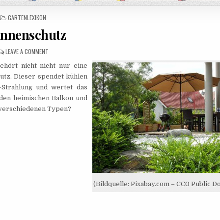
POSTED IN
GARTENLEXIKON
nnenschutz
ON SONNENSCHUTZ
LEAVE A COMMENT
ehört nicht nicht nur eine
hutz. Dieser spendet kühlen
-Strahlung und wertet das
 den heimischen Balkon und
e verschiedenen Typen?
(Bildquelle: Pixabay.com – CC0 Public D