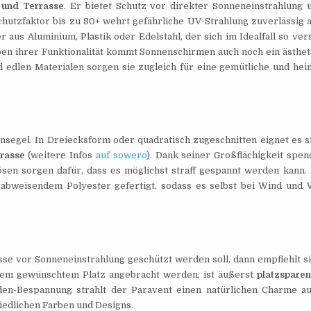
n und Terrasse
. Er bietet Schutz vor direkter Sonneneinstrahlung 
chutzfaktor bis zu 80+ wehrt gefährliche UV-Strahlung zuverlässig a
 aus Aluminium, Plastik oder Edelstahl, der sich im Idealfall so ver
eben ihrer Funktionalität kommt Sonnenschirmen auch noch ein ästhet
d edlen Materialen sorgen sie zugleich für eine gemütliche und hei
segel. In Dreiecksform oder quadratisch zugeschnitten eignet es si
rrasse
(weitere Infos
auf sowero
). Dank seiner Großflächigkeit spen
ösen sorgen dafür, dass es möglichst straff gespannt werden kann. 
abweisendem Polyester gefertigt, sodass es selbst bei Wind und 
se vor Sonneneinstrahlung geschützt werden soll, dann empfiehlt si
 dem gewünschtem Platz angebracht werden, ist äußerst
platzspare
den-Bespannung strahlt der Paravent einen natürlichen Charme au
iedlichen Farben und Designs.