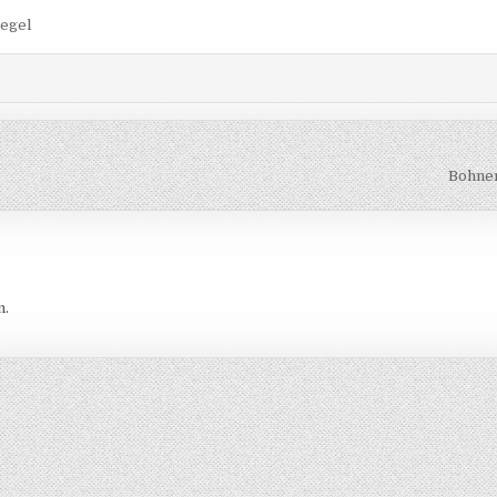
egel
Bohne
n.