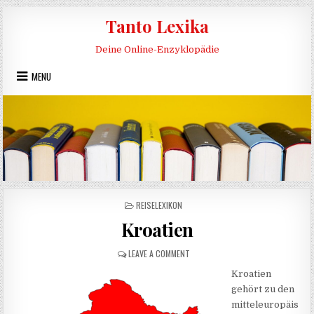
Skip to content
Tanto Lexika
Deine Online-Enzyklopädie
MENU
POSTED IN
REISELEXIKON
Kroatien
ON KROATIEN
LEAVE A COMMENT
Kroatien
gehört zu den
mitteleuropäis