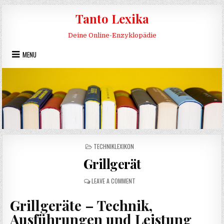
Skip to content
Tanto Lexika
Deine Online-Enzyklopädie
MENU
POSTED IN
TECHNIKLEXIKON
Grillgerät
ON GRILLGERÄT
LEAVE A COMMENT
Grillgeräte – Technik,
Ausführungen und Leistung