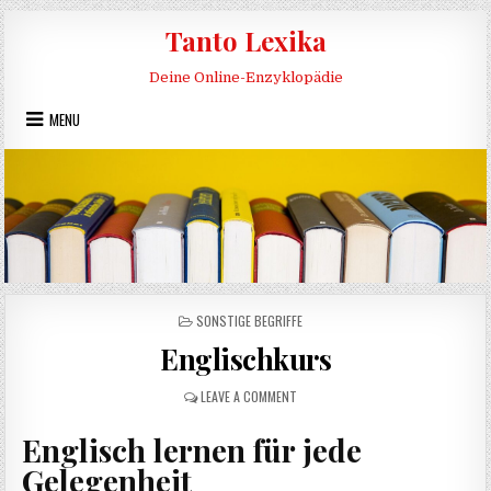
Skip to content
Tanto Lexika
Deine Online-Enzyklopädie
MENU
POSTED IN
SONSTIGE BEGRIFFE
Englischkurs
ON ENGLISCHKURS
LEAVE A COMMENT
Englisch lernen für jede
Gelegenheit