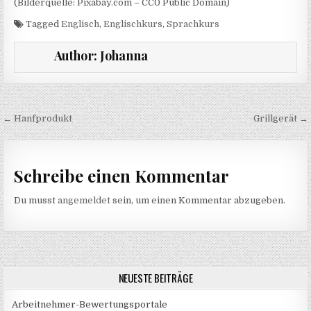
(Bilderquelle: Pixabay.com – CC0 Public Domain)
Tagged
Englisch
,
Englischkurs
,
Sprachkurs
Author:
Johanna
Beitragsnavigation
← Hanfprodukt
Grillgerät →
Schreibe einen Kommentar
Du musst
angemeldet
sein, um einen Kommentar abzugeben.
NEUESTE BEITRÄGE
Arbeitnehmer-Bewertungsportale