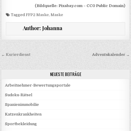
(Bildquelle: Pixabay.com – CC0 Public Domain)
Tagged
FFP2 Maske
,
Maske
Author:
Johanna
Beitragsnavigation
← Kurierdienst
Adventskalender
→
NEUESTE BEITRÄGE
Arbeitnehmer-Bewertungsportale
Sudoku-Rätsel
Spanienimmobilie
Katzenkrankheiten
Sportbekleidung