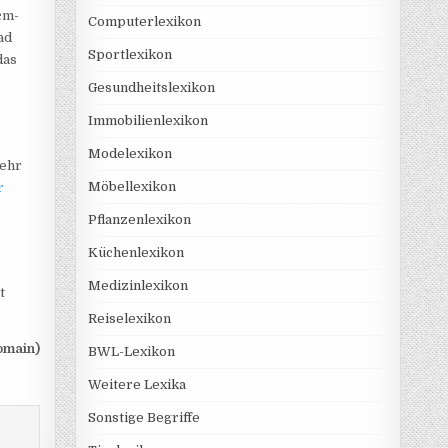
cm-
Computerlexikon
ad
Sportlexikon
das
Gesundheitslexikon
Immobilienlexikon
Modelexikon
mehr
Möbellexikon
r
Pflanzenlexikon
Küchenlexikon
Medizinlexikon
t
Reiselexikon
omain)
BWL-Lexikon
Weitere Lexika
Sonstige Begriffe