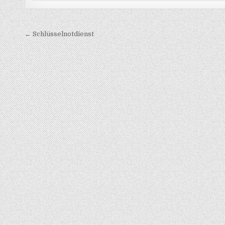
Beitragsnavigation
← Schlüsselnotdienst