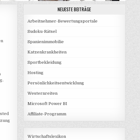
NEUESTE BEITRÄGE
Arbeitnehmer-Bewertungsportale
Sudoku-Rätsel
en
Spanienimmobilie
Katzenkrankheiten
Sportbekleidung
Hosting
s
S-
Persönlichkeitsentwicklung
Westernreiten
Microsoft Power BI
isted
Affiliate-Programm
tzung
Wirtschaftslexikon