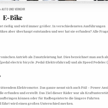
POSTED IN
AUTO UND VERKEHR
E-Bike
 ist rießig und wird immer größer. In verschiedensten Ausführungen
-Bikes aber überhaupt entstanden und wer hat sie erfunden? Alle Frag
ronischen Antrieb als Zusatzleistung hat. Dies bezeichnet man auch al
pedal electric bicycle ‚Pedal-Elektrofahrrad) und als Speed Pedelec (
?
stützendem Elektromotor. Das ganze nennt sich auch PAS – Power Ass
 erfunden und erstellt. Das Ziel dieser Räder war als Kraftunterstü
hr aufbringen können oder für Radbegeisterte die längere Fahrten
nd fährt wird einen großen Unterschied merken.