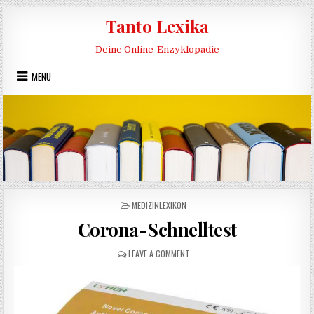
Skip to content
Tanto Lexika
Deine Online-Enzyklopädie
MENU
POSTED IN
MEDIZINLEXIKON
Corona-Schnelltest
ON CORONA-SCHNELLTEST
LEAVE A COMMENT