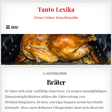
Skip to content
Tanto Lexika
Deine Online-Enzyklopädie
MENU
POSTED IN
KÜCHENLEXIKON
Bräter
Er lässt sich sehr vielfältig einsetzen. Zu seinen mannigfaltigen
Einsatzmöglichkeiten zählen die Zubereitung von
Weihnachtsgänsen, Braten, würzige Suppen sowie herzhafte
Eintöpfe. Aber auch delikates Ofengemüse lässt sich ideal mit