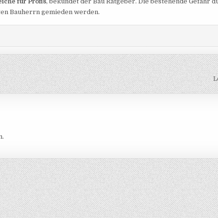
iche für Profis
, bekundet der Bau Ratgeber. Die bestehende Gefahr d
aten Bauherrn gemieden werden.
L
n.