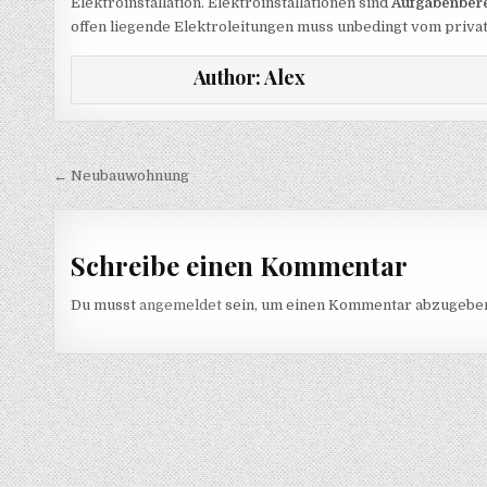
Elektroinstallation. Elektroinstallationen sind
Aufgabenbere
offen liegende Elektroleitungen muss unbedingt vom priv
Author:
Alex
Beitragsnavigation
← Neubauwohnung
Schreibe einen Kommentar
Du musst
angemeldet
sein, um einen Kommentar abzugebe