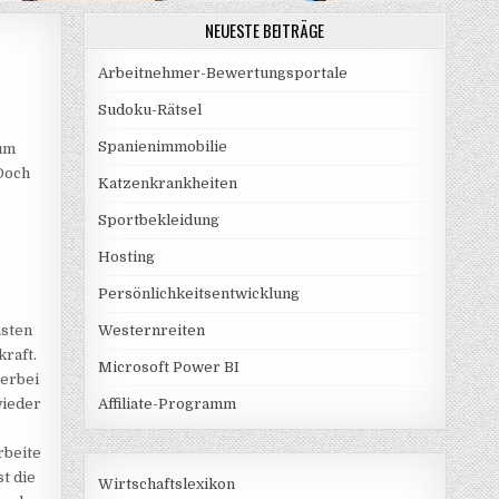
NEUESTE BEITRÄGE
Arbeitnehmer-Bewertungsportale
Sudoku-Rätsel
Spanienimmobilie
aum
 Doch
Katzenkrankheiten
u
Sportbekleidung
Hosting
Persönlichkeitsentwicklung
asten
Westernreiten
kraft.
Microsoft Power BI
ierbei
wieder
Affiliate-Programm
rbeite
t die
Wirtschaftslexikon