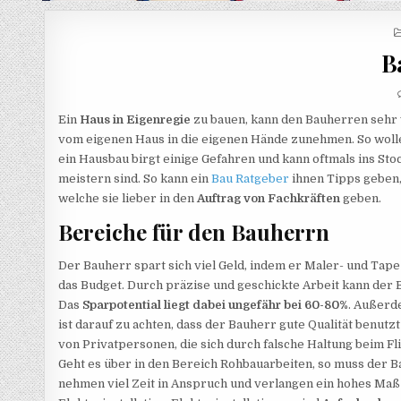
B
Ein
Haus in Eigenregie
zu bauen, kann den Bauherren sehr v
vom eigenen Haus in die eigenen Hände zunehmen. So wolle
ein Hausbau birgt einige Gefahren und kann oftmals ins Sto
meistern sind. So kann ein
Bau Ratgeber
ihnen Tipps geben
welche sie lieber in den
Auftrag von Fachkräften
geben.
Bereiche für den Bauherrn
Der Bauherr spart sich viel Geld, indem er Maler- und Tap
das Budget. Durch präzise und geschickte Arbeit kann der B
Das
Sparpotential liegt dabei ungefähr bei 60-80%
. Außerd
ist darauf zu achten, dass der Bauherr gute Qualität benut
von Privatpersonen, die sich durch falsche Haltung beim F
Geht es über in den Bereich Rohbauarbeiten, so muss der 
nehmen viel Zeit in Anspruch und verlangen ein hohes Maß a