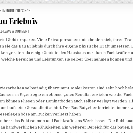
POSTED IN
IMMOBILIENLEXIKON
au Erlebnis
ON BAU ERLEBNIS
LEAVE A COMMENT
iel Geld ersparen. Viele Privatpersonen entscheiden sich, ihren Tr
n sie das Bau Erlebnis durch ihre eigene physische Kraft umsetzen.
cken geraten, da einige Gebiete des Hausbaus nur durch Fachkräfte z
, welche Bereiche und Leistungen sie selber übernehmen können und
ezierarbeiten selbständig übernimmt. Malerkosten sind sehr hoch bel
auherr in Eigenregie ein ebenso gutes Resultat erzielen wie die Fach
em können Fliesen oder Laminatböden auch selber verlegt werden. H
zt und auf seine Gesundheit achtet. Der Bau Ratgeber berichtet immer 
liesenlegen böse am Rücken verletzt haben.
Bauherr das Feld räumen und Fachkräfte ans Werk lassen. Die Rohbaua
n handwerklichen Fähigkeiten. Ein weiterer Bereich für das bauen, is