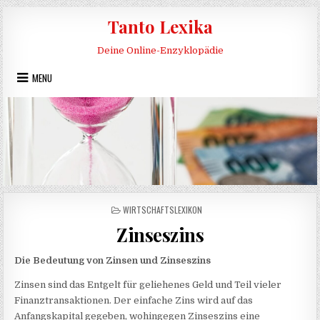
Skip to content
Tanto Lexika
Deine Online-Enzyklopädie
MENU
POSTED IN
WIRTSCHAFTSLEXIKON
Zinseszins
Die Bedeutung von Zinsen und Zinseszins
Zinsen sind das Entgelt für geliehenes Geld und Teil vieler
Finanztransaktionen. Der einfache Zins wird auf das
Anfangskapital gegeben, wohingegen Zinseszins eine