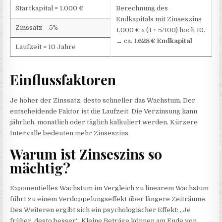
Startkapital = 1.000 €
Berechnung des
Endkapitals mit Zinseszins
Zinssatz = 5%
1.000 € x (1 + 5/100) hoch 10.
→ ca.
1.628
€ Endkapital
Laufzeit = 10 Jahre
Einflussfaktoren
Je höher der Zinssatz, desto schneller das Wachstum. Der
entscheidende Faktor ist die Laufzeit. Die Verzinsung kann
jährlich, monatlich oder täglich kalkuliert werden. Kürzere
Intervalle bedeuten mehr Zinseszins.
Warum ist Zinseszins so
mächtig?
Exponentielles Wachstum im Vergleich zu linearem Wachstum
führt zu einem Verdoppelungseffekt über längere Zeiträume.
Des Weiteren ergibt sich ein psychologischer Effekt: „Je
früher, desto besser“. Kleine Beträge können am Ende von