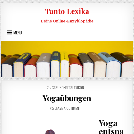
Skip to content
Tanto Lexika
Deine Online-Enzyklopädie
MENU
POSTED IN
GESUNDHEITSLEXIKON
Yogaübungen
ON YOGAÜBUNGEN
LEAVE A COMMENT
Yoga
entspa