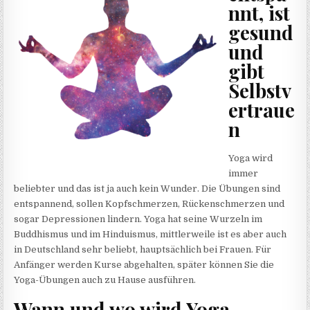
nnt, ist
gesund
und
gibt
Selbstv
ertraue
n
Yoga wird
immer
beliebter und das ist ja auch kein Wunder. Die Übungen sind
entspannend, sollen Kopfschmerzen, Rückenschmerzen und
sogar Depressionen lindern. Yoga hat seine Wurzeln im
Buddhismus und im Hinduismus, mittlerweile ist es aber auch
in Deutschland sehr beliebt, hauptsächlich bei Frauen. Für
Anfänger werden Kurse abgehalten, später können Sie die
Yoga-Übungen auch zu Hause ausführen.
Wann und wo wird Yoga