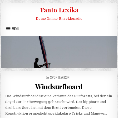
Skip to content
Tanto Lexika
Deine Online-Enzyklopädie
MENU
POSTED IN
SPORTLEXIKON
Windsurfboard
Das Windsurfboard ist eine Variante des Surfbretts, bei der ein
Segel zur Fortbewegung gebraucht wird. Das kippbare und
drehbare Segel ist mit dem Brett verbunden. Diese
Konstruktion ermöglicht spektakuläre Tricks und Manöver.