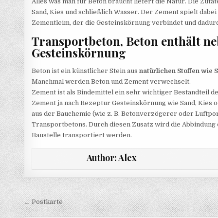
Alles was man für Beton braucht liefert die Natur. Die Zut
Sand, Kies und schließlich Wasser. Der Zement spielt dabe
Zementleim, der die Gesteinskörnung verbindet und dadurch
Transportbeton, Beton enthält n
Gesteinskörnung
Beton ist ein künstlicher Stein aus
natürlichen Stoffen wie 
Manchmal werden Beton und Zement verwechselt.
Zement ist als Bindemittel ein sehr wichtiger Bestandteil d
Zement ja nach Rezeptur Gesteinskörnung wie Sand, Kies o
aus der Bauchemie (wie z. B. Betonverzögerer oder Luftpor
Transportbetons. Durch diesen Zusatz wird die Abbindung 
Baustelle transportiert werden.
Author:
Alex
Beitragsnavigation
← Postkarte