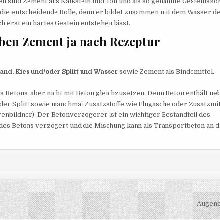
aten sind Zement aus Kalkstein und Ton und als so genannte Gesteinskö
i die entscheidende Rolle, denn er bildet zusammen mit dem Wasser d
 erst ein hartes Gestein entstehen lässt.
eben Zement ja nach Rezeptur
Sand, Kies und/oder Splitt und Wasser
sowie Zement als Bindemittel.
es Betons, aber nicht mit Beton gleichzusetzen. Denn Beton enthält ne
der Splitt sowie manchmal Zusatzstoffe wie Flugasche oder Zusatzmit
enbildner). Der Betonverzögerer ist ein wichtiger Bestandteil des
des Betons verzögert und die Mischung kann als Transportbeton an d
Augen