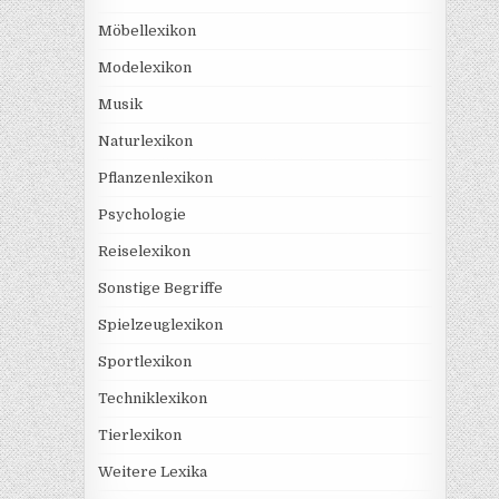
Möbellexikon
Modelexikon
Musik
Naturlexikon
Pflanzenlexikon
Psychologie
Reiselexikon
Sonstige Begriffe
Spielzeuglexikon
Sportlexikon
Techniklexikon
Tierlexikon
Weitere Lexika