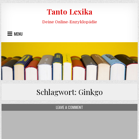
Skip to content
Tanto Lexika
Deine Online-Enzyklopädie
MENU
Schlagwort:
Ginkgo
ON GINKGO
LEAVE A COMMENT