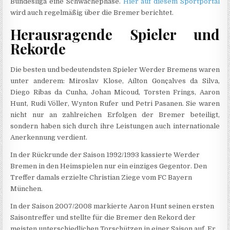
Bundesliga eine Schwächephase.
Hier auf diesem Sportportal
wird auch regelmäßig über die Bremer berichtet.
Herausragende Spieler und
Rekorde
Die besten und bedeutendsten Spieler Werder Bremens waren
unter anderem: Miroslav Klose, Aílton Gonçalves da Silva,
Diego Ribas da Cunha, Johan Micoud, Torsten Frings, Aaron
Hunt, Rudi Völler, Wynton Rufer und Petri Pasanen. Sie waren
nicht nur an zahlreichen Erfolgen der Bremer beteiligt,
sondern haben sich durch ihre Leistungen auch internationale
Anerkennung verdient.
In der Rückrunde der Saison 1992/1993 kassierte Werder
Bremen in den Heimspielen nur ein einziges Gegentor. Den
Treffer damals erzielte Christian Ziege vom FC Bayern
München.
In der Saison 2007/2008 markierte Aaron Hunt seinen ersten
Saisontreffer und stellte für die Bremer den Rekord der
meisten unterschiedlichen Torschützen in einer Saison auf. Er