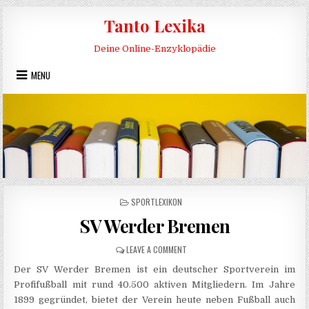
Skip to content
Tanto Lexika
Deine Online-Enzyklopädie
MENU
POSTED IN
SPORTLEXIKON
SV Werder Bremen
ON SV WERDER BREMEN
LEAVE A COMMENT
Der SV Werder Bremen ist ein deutscher Sportverein im
Profifußball mit rund 40.500 aktiven Mitgliedern. Im Jahre
1899 gegründet, bietet der Verein heute neben Fußball auch