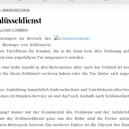
POSTED IN
IMMOBILIENLEXIKON
lüsseldienst
ON SCHLÜSSELDIENST
LEAVE A COMMENT
leistungen im Bereich der
d Montage von Schlössern,
 des Türöffnens für Kunden, die in ihr Haus bzw. ihre Wohnung ge
ch eine zugefallene Tür ausgesperrt wurden.
n eine hohe Anzahl in den Metropolen, aber auch das Umland ist ko
n Sie Ihren Schlüssel verloren haben oder die Tür hinter sich zug
er Ausbildung hinsichtlich Einbruchschutz und Zutrittskontrollen be
 einen 24-Stunden-Service an und darf sich deshalb auch Schlüsselnot
, hängt immer mit der Komplexität des Problems und der Anfahrts
t der Schlüsseldienst ganz aus der Nähe, sind die Preise natür
zen Metropole betreut. Ein weiterer Faktor ist die Uhrzeit des Eins