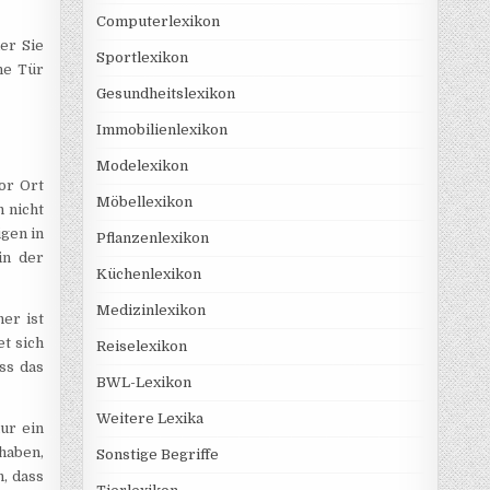
Computerlexikon
er Sie
Sportlexikon
ne Tür
Gesundheitslexikon
Immobilienlexikon
Modelexikon
or Ort
Möbellexikon
 nicht
gen in
Pflanzenlexikon
in der
Küchenlexikon
Medizinlexikon
ner ist
et sich
Reiselexikon
ss das
BWL-Lexikon
Weitere Lexika
ur ein
haben,
Sonstige Begriffe
n, dass