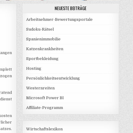
NEUESTE BEITRÄGE
Arbeitnehmer-Bewertungsportale
Sudoku-Rätsel
Spanienimmobilie
Katzenkrankheiten
langen
Sportbekleidung
Hosting
mplett
ezogen
Persönlichkeitsentwicklung
Westernreiten
ratend
Microsoft Power BI
dienst
Affiliate-Programm
kosten
licher
atzes.
Wirtschaftslexikon