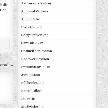
Astronomielexikon
h die
 Der
Auto und Verkehr
Automobile
BWL-Lexikon
Computerlexikon
Gartenlexikon
Gesundheitslexikon
Handwerklexikon
hermie →
Immobilienlexikon
Juralexikon
Küchenlexikon
Kunstlexikon
Literatur
Medizinlexikon