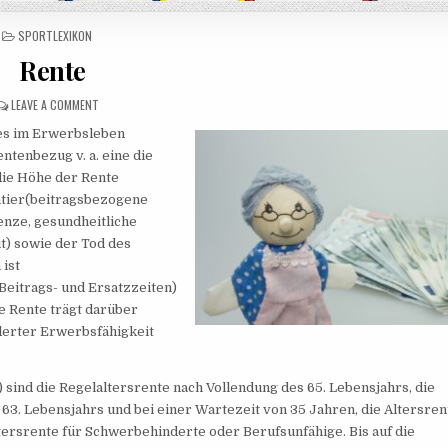
POSTED IN
SPORTLEXIKON
Rente
ON RENTE
LEAVE A COMMENT
des im Erwerbsleben
tenbezug v. a. eine die
die Höhe der Rente
ntier(beitragsbezogene
enze, gesundheitliche
t) sowie der Tod des
 ist
eitrags- und Ersatzzeiten)
ie Rente trägt darüber
derter Erwerbsfähigkeit
sind die Regelaltersrente nach Vollendung des 65. Lebensjahrs, die
 63. Lebensjahrs und bei einer Wartezeit von 35 Jahren, die Altersren
ltersrente für Schwerbehinderte oder Berufsunfähige. Bis auf die