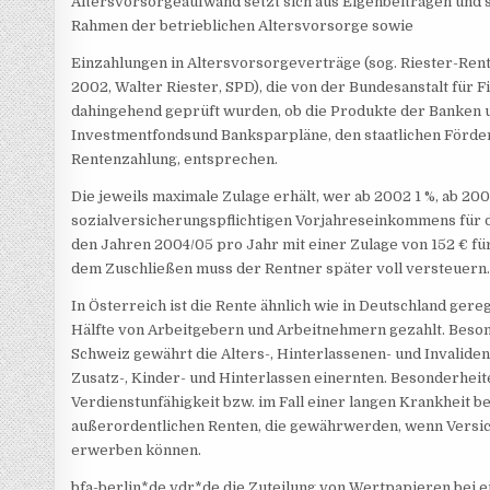
Altersvorsorgeaufwand setzt sich aus Eigenbeiträgen und 
Rahmen der betrieblichen Altersvorsorge sowie
Einzahlungen in Altersvorsorgeverträge (sog. Riester-Ren
2002, Walter Riester, SPD), die von der Bundesanstalt für F
dahingehend geprüft wurden, ob die Produkte der Banken 
Investmentfondsund Banksparpläne, den staatlichen Förderk
Rentenzahlung, entsprechen.
Die jeweils maximale Zulage erhält, wer ab 2002 1 %, ab 200
sozialversicherungspflichtigen Vorjahreseinkommens für d
den Jahren 2004/05 pro Jahr mit einer Zulage von 152 € fü
dem Zuschließen muss der Rentner später voll versteuern. A
In Österreich ist die Rente ähnlich wie in Deutschland gere
Hälfte von Arbeitgebern und Arbeitnehmern gezahlt. Beso
Schweiz gewährt die Alters-, Hinterlassenen- und Invalide
Zusatz-, Kinder- und Hinterlassen einernten. Besonderheit
Verdienstunfähigkeit bzw. im Fall einer langen Krankheit 
außerordentlichen Renten, die gewährwerden, wenn Versi
erwerben können.
bfa-berlin*de vdr*de die Zuteilung von Wertpapieren bei ei