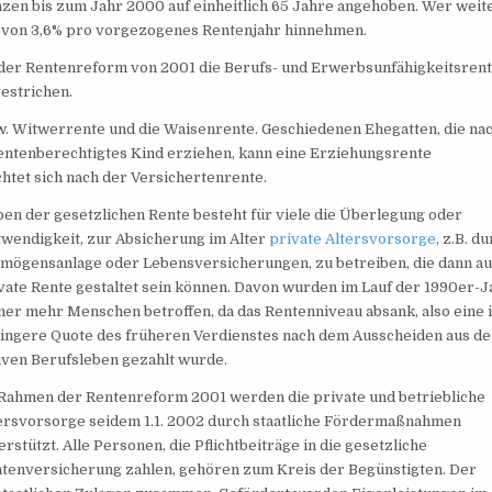
enzen bis zum Jahr 2000 auf einheitlich 65 Jahre angehoben. Wer weit
g von 3,6% pro vorgezogenes Rentenjahr hinnehmen.
mit der Rentenreform von 2001 die Berufs- und Erwerbsunfähigkeitsren
estrichen.
. Witwerrente und die Waisenrente. Geschiedenen Ehegatten, die na
entenberechtigtes Kind erziehen, kann eine Erziehungsrente
tet sich nach der Versichertenrente.
en der gesetzlichen Rente besteht für viele die Überlegung oder
wendigkeit, zur Absicherung im Alter
private Altersvorsorge
, z.B. d
mögensanlage oder Lebensversicherungen, zu betreiben, die dann au
vate Rente gestaltet sein können. Davon wurden im Lauf der 1990er-
er mehr Menschen betroffen, da das Rentenniveau absank, also eine
ingere Quote des früheren Verdienstes nach dem Ausscheiden aus d
iven Berufsleben gezahlt wurde.
Rahmen der Rentenreform 2001 werden die private und betriebliche
ersvorsorge seidem 1.1. 2002 durch staatliche Fördermaßnahmen
erstützt. Alle Personen, die Pflichtbeiträge in die gesetzliche
tenversicherung zahlen, gehören zum Kreis der Begünstigten. Der