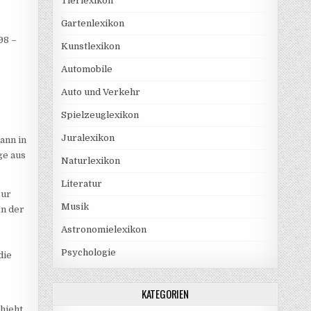
Tierlexikon
Gartenlexikon
98 –
Kunstlexikon
Automobile
Auto und Verkehr
Spielzeuglexikon
Juralexikon
ann in
ge aus
Naturlexikon
Literatur
zur
Musik
In der
Astronomielexikon
Psychologie
die
KATEGORIEN
chieht