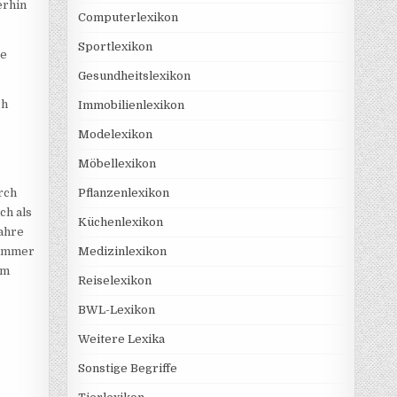
erhin
Computerlexikon
Sportlexikon
te
Gesundheitslexikon
ch
Immobilienlexikon
Modelexikon
Möbellexikon
urch
Pflanzenlexikon
ch als
Küchenlexikon
Jahre
 immer
Medizinlexikon
em
Reiselexikon
BWL-Lexikon
Weitere Lexika
Sonstige Begriffe