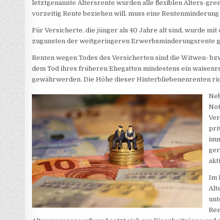
letztgenannte Altersrente wurden alle flexiblen Alters-gr
vorzeitig Rente beziehen will, muss eine Rentenminderun
Für Versicherte, die jünger als 40 Jahre alt sind, wurde 
zugunsten der weitgeringeren Erwerbsminderungsrente g
Renten wegen Todes des Versicherten sind die Witwen- bzw
dem Tod ihres früheren Ehegatten mindestens ein waisenr
gewährwerden. Die Höhe dieser Hinterbliebenenrenten rich
Neb
Not
Ver
pri
imm
ger
akt
Im 
Alt
unt
Ren