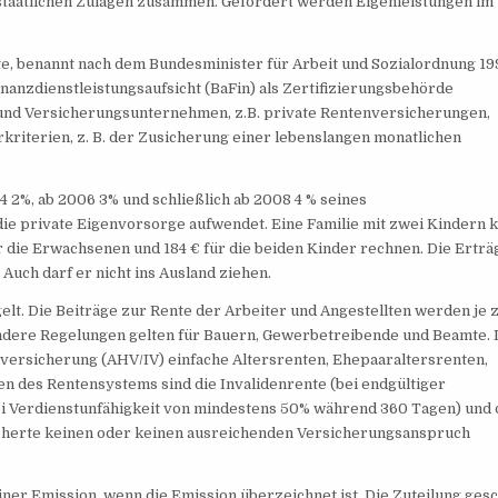
staatlichen Zulagen zusammen. Gefördert werden Eigenleistungen im
te, benannt nach dem Bundesminister für Arbeit und Sozialordnung 19
inanzdienstleistungsaufsicht (BaFin) als Zertifizierungsbehörde
und Versicherungsunternehmen, z.B. private Rentenversicherungen,
riterien, z. B. der Zusicherung einer lebenslangen monatlichen
4 2%, ab 2006 3% und schließlich ab 2008 4 % seines
ie private Eigenvorsorge aufwendet. Eine Familie mit zwei Kindern k
r die Erwachsenen und 184 € für die beiden Kinder rechnen. Die Erträ
uch darf er nicht ins Ausland ziehen.
gelt. Die Beiträge zur Rente der Arbeiter und Angestellten werden je 
ndere Regelungen gelten für Bauern, Gewerbetreibende und Beamte. 
nversicherung (AHV/IV) einfache Altersrenten, Ehepaaraltersrenten,
en des Rentensystems sind die Invalidenrente (bei endgültiger
bei Verdienstunfähigkeit von mindestens 50% während 360 Tagen) und 
cherte keinen oder keinen ausreichenden Versicherungsanspruch
ner Emission, wenn die Emission überzeichnet ist. Die Zuteilung ges