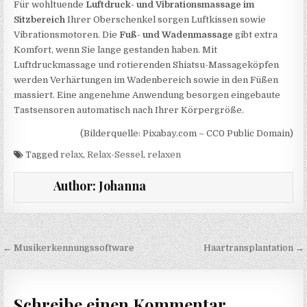
Für wohltuende
Luftdruck- und Vibrationsmassage im
Sitzbereich
Ihrer Oberschenkel sorgen Luftkissen sowie
Vibrationsmotoren. Die
Fuß- und Wadenmassage
gibt extra
Komfort, wenn Sie lange gestanden haben. Mit
Luftdruckmassage und rotierenden Shiatsu-Massageköpfen
werden Verhärtungen im Wadenbereich sowie in den Füßen
massiert. Eine angenehme Anwendung besorgen eingebaute
Tastsensoren automatisch nach Ihrer Körpergröße.
(Bilderquelle: Pixabay.com – CC0 Public Domain)
Tagged
relax
,
Relax-Sessel
,
relaxen
Author:
Johanna
Beitragsnavigation
← Musikerkennungssoftware
Haartransplantation →
Schreibe einen Kommentar