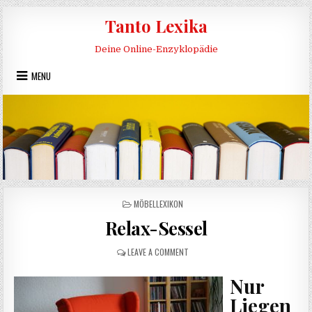
Skip to content
Tanto Lexika
Deine Online-Enzyklopädie
MENU
POSTED IN
MÖBELLEXIKON
Relax-Sessel
ON RELAX-SESSEL
LEAVE A COMMENT
Nur
Liegen