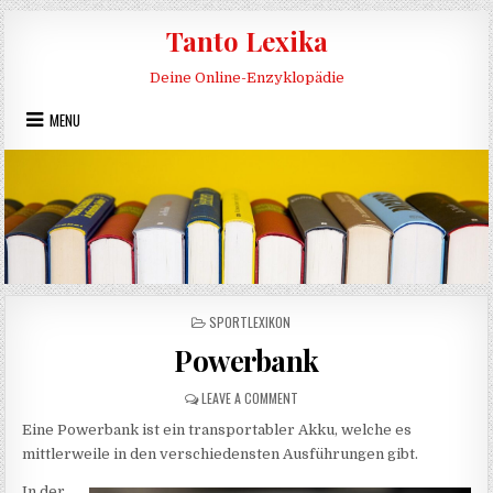
Skip to content
Tanto Lexika
Deine Online-Enzyklopädie
MENU
POSTED IN
SPORTLEXIKON
Powerbank
ON POWERBANK
LEAVE A COMMENT
Eine Powerbank ist ein transportabler Akku, welche es
mittlerweile in den verschiedensten Ausführungen gibt.
In der