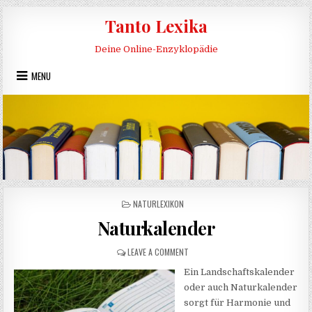
Skip to content
Tanto Lexika
Deine Online-Enzyklopädie
MENU
POSTED IN
NATURLEXIKON
Naturkalender
ON NATURKALENDER
LEAVE A COMMENT
Ein Landschaftskalender
oder auch Naturkalender
sorgt für Harmonie und