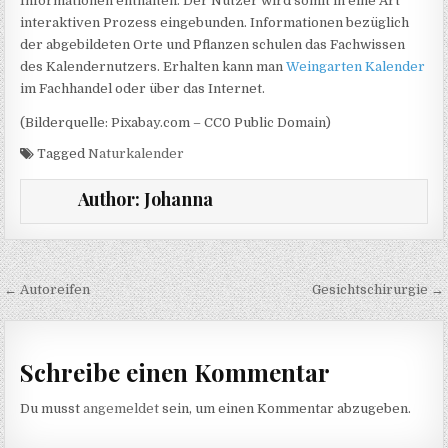
Informationen enthalten. Der Nutzer wird somit in eine Art
interaktiven Prozess eingebunden. Informationen bezüglich
der abgebildeten Orte und Pflanzen schulen das Fachwissen
des Kalendernutzers. Erhalten kann man
Weingarten Kalender
im Fachhandel oder über das Internet.
(Bilderquelle: Pixabay.com – CC0 Public Domain)
Tagged
Naturkalender
Author:
Johanna
Beitragsnavigation
← Autoreifen
Gesichtschirurgie →
Schreibe einen Kommentar
Du musst
angemeldet
sein, um einen Kommentar abzugeben.