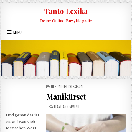
Skip to content
Tanto Lexika
Deine Online-Enzyklopädie
MENU
POSTED IN
GESUNDHEITSLEXIKON
Manikürset
ON MANIKÜRSET
LEAVE A COMMENT
Und genau das ist
es, auf was viele
Menschen Wert