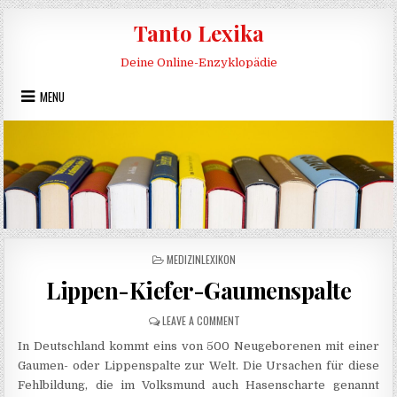
Skip to content
Tanto Lexika
Deine Online-Enzyklopädie
MENU
POSTED IN
MEDIZINLEXIKON
Lippen-Kiefer-Gaumenspalte
ON LIPPEN-KIEFER-GAUMENSPALTE
LEAVE A COMMENT
In Deutschland kommt eins von 500 Neugeborenen mit einer
Gaumen- oder Lippenspalte zur Welt. Die Ursachen für diese
Fehlbildung, die im Volksmund auch Hasenscharte genannt