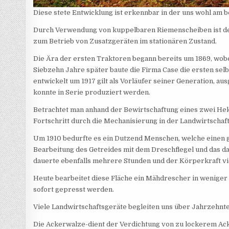
Diese stete Entwicklung ist erkennbar in der uns wohl am
Durch Verwendung von kuppelbaren Riemenscheiben ist der
zum Betrieb von Zusatzgeräten im stationären Zustand.
Die Ära der ersten Traktoren begann bereits um 1869, wo
Siebzehn Jahre später baute die Firma Case die ersten se
entwickelt um 1917 gilt als Vorläufer seiner Generation, 
konnte in Serie produziert werden.
Betrachtet man anhand der Bewirtschaftung eines zwei Hek
Fortschritt durch die Mechanisierung in der Landwirtschaft
Um 1910 bedurfte es ein Dutzend Menschen, welche einen g
Bearbeitung des Getreides mit dem Dreschflegel und das d
dauerte ebenfalls mehrere Stunden und der Körperkraft vi
Heute bearbeitet diese Fläche ein Mähdrescher in weniger 
sofort gepresst werden.
Viele Landwirtschaftsgeräte begleiten uns über Jahrzehnt
Die Ackerwalze-dient der Verdichtung von zu lockerem Ac