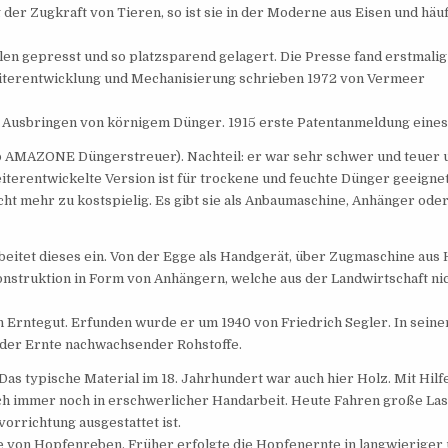
der Zugkraft von Tieren, so ist sie in der Moderne aus Eisen und häuf
en gepresst und so platzsparend gelagert. Die Presse fand erstmali
Weiterentwicklung und Mechanisierung schrieben 1972 von Vermeer
s Ausbringen von körnigem Dünger. 1915 erste Patentanmeldung eine
 AMAZONE Düngerstreuer). Nachteil: er war sehr schwer und teuer 
eiterentwickelte Version ist für trockene und feuchte Dünger geeigne
ht mehr zu kostspielig. Es gibt sie als Anbaumaschine, Anhänger ode
rbeitet dieses ein. Von der Egge als Handgerät, über Zugmaschine aus 
konstruktion in Form von Anhängern, welche aus der Landwirtschaft ni
Erntegut. Erfunden wurde er um 1940 von Friedrich Segler. In seine
 der Ernte nachwachsender Rohstoffe.
Das typische Material im 18. Jahrhundert war auch hier Holz. Mit Hilf
doch immer noch in erschwerlicher Handarbeit. Heute Fahren große La
orrichtung ausgestattet ist.
 von Hopfenreben. Früher erfolgte die Hopfenernte in langwieriger