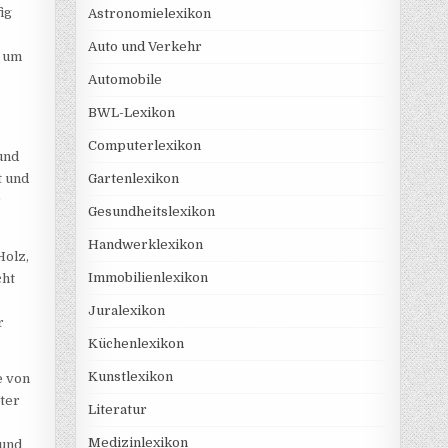
ig
Astronomielexikon
Auto und Verkehr
g um
Automobile
BWL-Lexikon
s
Computerlexikon
und
t und
Gartenlexikon
r
Gesundheitslexikon
Handwerklexikon
Holz,
Immobilienlexikon
cht
Juralexikon
r
Küchenlexikon
Kunstlexikon
e von
ster
Literatur
Medizinlexikon
 und