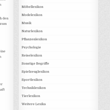
n
Möbellexikon
Modelexikon
ch den
Musik
, zum
Naturlexikon
Pflanzenlexikon
Psychologie
eine
Reiselexikon
n
Sonstige Begriffe
Spielzeuglexikon
Sportlexikon
er
Techniklexikon
aft
Tierlexikon
Weitere Lexika