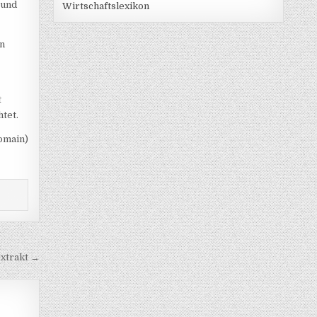
 und
Wirtschaftslexikon
en
t
tet.
Domain)
xtrakt →