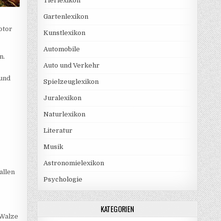
Tierlexikon
Gartenlexikon
otor
Kunstlexikon
Automobile
n.
Auto und Verkehr
 und
Spielzeuglexikon
Juralexikon
Naturlexikon
Literatur
Musik
Astronomielexikon
allen
Psychologie
KATEGORIEN
 Walze