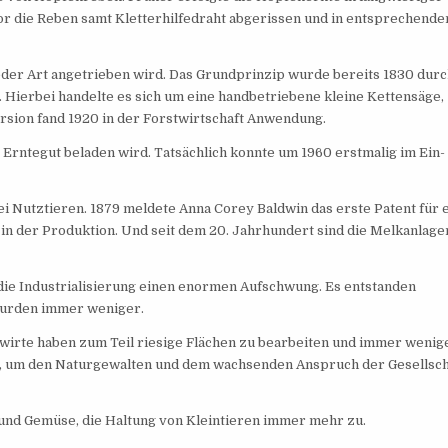
r die Reben samt Kletterhilfedraht abgerissen und in entsprechende
der Art angetrieben wird. Das Grundprinzip wurde bereits 1830 dur
 Hierbei handelte es sich um eine handbetriebene kleine Kettensäge
sion fand 1920 in der Forstwirtschaft Anwendung.
rntegut beladen wird. Tatsächlich konnte um 1960 erstmalig im Ein-
 Nutztieren. 1879 meldete Anna Corey Baldwin das erste Patent für 
 in der Produktion. Und seit dem 20. Jahrhundert sind die Melkanlage
die Industrialisierung einen enormen Aufschwung. Es entstanden
 wurden immer weniger.
ndwirte haben zum Teil riesige Flächen zu bearbeiten und immer wenig
ik, um den Naturgewalten und dem wachsenden Anspruch der Gesellsch
und Gemüse, die Haltung von Kleintieren immer mehr zu.