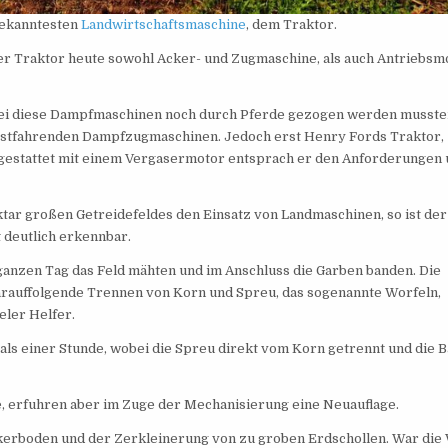
 bekanntesten
Landwirtschaftsmaschine
, dem Traktor.
 Traktor heute sowohl Acker- und Zugmaschine, als auch Antriebsm
bei diese Dampfmaschinen noch durch Pferde gezogen werden musste
lbstfahrenden Dampfzugmaschinen. Jedoch erst Henry Fords Traktor,
ausgestattet mit einem Vergasermotor entsprach er den Anforderungen
tar großen Getreidefeldes den Einsatz von Landmaschinen, so ist der
 deutlich erkennbar.
anzen Tag das Feld mähten und im Anschluss die Garben banden. Die
arauffolgende Trennen von Korn und Spreu, das sogenannte Worfeln,
eler Helfer.
als einer Stunde, wobei die Spreu direkt vom Korn getrennt und die B
e, erfuhren aber im Zuge der Mechanisierung eine Neuauflage.
kerboden und der Zerkleinerung von zu groben Erdschollen. War die