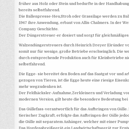
früher aus Holz oder Stein und bedurfte in der Handhabung 
bereits selbstfahrend.
Die Ballenpresse-Heu,Stroh oder Grassilage werden zu Ball
1947 ihre Anwendung, erbaut von Allis-Chalmers. In der 
Company Geschichte.
Der Düngerstreuer-er dosiert und sorgt für gleichmäßige
Walzendüngerstreuers durch Heinrich Dreyer (Gründer vo
somit nur für wenige, große Betriebe erschwinglich. Die w
durch entsprechende Produktion auch für Kleinbetriebe nic
selbstfahrend.
Die Egge- sie bereitet den Boden auf das Saatgut vor und a
gezogen von Tieren, ist die Egge heute eine riesige Eisen
mehr wegzudenken ist.
Der Feldhäcksler-Aufnahme,Zerkleinern und Verladung von 
modernen Version, gilt heute die besondere Bedeutung bei
Das Güllefass-verantwortlich für das Aufbringen von Gülle. 
tierischer Zugkraft, erfolgte das Aufbringen der Gülle je
die Gülle mit separatem Anhänger, welcher mit einer Pumpv
Das Hopfenabreißgerät-ein Landwirtschaftsgerät zur Ernte