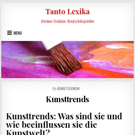
Skip to content
Tanto Lexika
Deine Online-Enzyklopädie
MENU
POSTED IN
KUNSTLEXIKON
Kunsttrends
Kunsttrends: Was sind sie und
wie beeinflussen sie die
Kunstwelt?