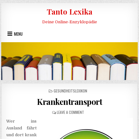
Skip to content
Tanto Lexika
Deine Online-Enzyklopädie
MENU
POSTED IN
GESUNDHEITSLEXIKON
Krankentransport
ON KRANKENTRANSPORT
LEAVE A COMMENT
Wer ins
Ausland fährt
und dort krank