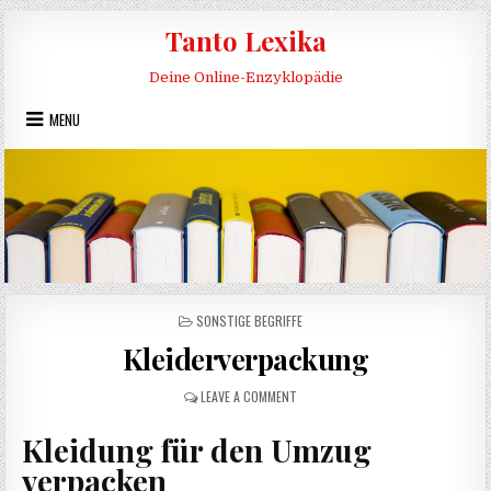
Skip to content
Tanto Lexika
Deine Online-Enzyklopädie
MENU
POSTED IN
SONSTIGE BEGRIFFE
Kleiderverpackung
ON KLEIDERVERPACKUNG
LEAVE A COMMENT
Kleidung für den Umzug
verpacken