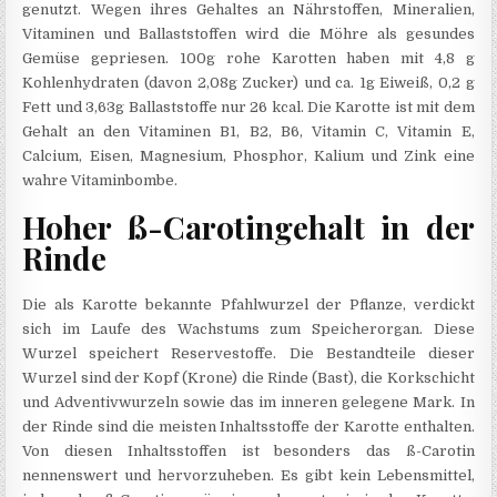
genutzt. Wegen ihres Gehaltes an Nährstoffen, Mineralien,
Vitaminen und Ballaststoffen wird die Möhre als gesundes
Gemüse gepriesen. 100g rohe Karotten haben mit 4,8 g
Kohlenhydraten (davon 2,08g Zucker) und ca. 1g Eiweiß, 0,2 g
Fett und 3,63g Ballaststoffe nur 26 kcal. Die Karotte ist mit dem
Gehalt an den Vitaminen B1, B2, B6, Vitamin C, Vitamin E,
Calcium, Eisen, Magnesium, Phosphor, Kalium und Zink eine
wahre Vitaminbombe.
Hoher ß-Carotingehalt in der
Rinde
Die als Karotte bekannte Pfahlwurzel der Pflanze, verdickt
sich im Laufe des Wachstums zum Speicherorgan. Diese
Wurzel speichert Reservestoffe. Die Bestandteile dieser
Wurzel sind der Kopf (Krone) die Rinde (Bast), die Korkschicht
und Adventivwurzeln sowie das im inneren gelegene Mark. In
der Rinde sind die meisten Inhaltsstoffe der Karotte enthalten.
Von diesen Inhaltsstoffen ist besonders das ß-Carotin
nennenswert und hervorzuheben. Es gibt kein Lebensmittel,