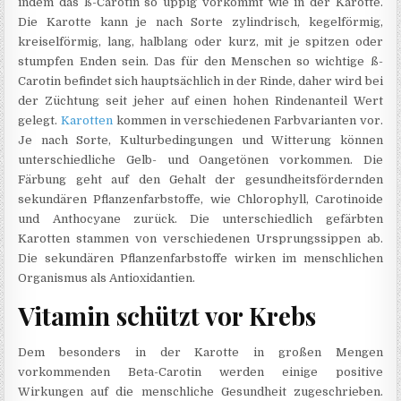
indem das ß-Carotin so üppig vorkommt wie in der Karotte.
Die Karotte kann je nach Sorte zylindrisch, kegelförmig,
kreiselförmig, lang, halblang oder kurz, mit je spitzen oder
stumpfen Enden sein. Das für den Menschen so wichtige ß-
Carotin befindet sich hauptsächlich in der Rinde, daher wird bei
der Züchtung seit jeher auf einen hohen Rindenanteil Wert
gelegt.
Karotten
kommen in verschiedenen Farbvarianten vor.
Je nach Sorte, Kulturbedingungen und Witterung können
unterschiedliche Gelb- und Oangetönen vorkommen. Die
Färbung geht auf den Gehalt der gesundheitsfördernden
sekundären Pflanzenfarbstoffe, wie Chlorophyll, Carotinoide
und Anthocyane zurück. Die unterschiedlich gefärbten
Karotten stammen von verschiedenen Ursprungssippen ab.
Die sekundären Pflanzenfarbstoffe wirken im menschlichen
Organismus als Antioxidantien.
Vitamin schützt vor Krebs
Dem besonders in der Karotte in großen Mengen
vorkommenden Beta-Carotin werden einige positive
Wirkungen auf die menschliche Gesundheit zugeschrieben.