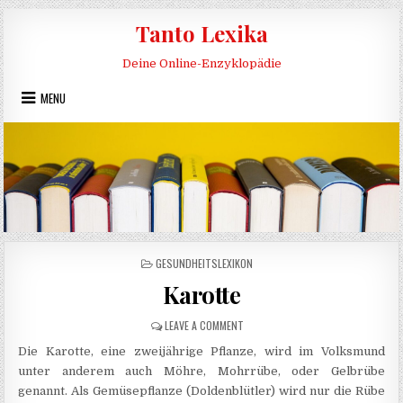
Skip to content
Tanto Lexika
Deine Online-Enzyklopädie
MENU
POSTED IN
GESUNDHEITSLEXIKON
Karotte
ON KAROTTE
LEAVE A COMMENT
Die Karotte, eine zweijährige Pflanze, wird im Volksmund
unter anderem auch Möhre, Mohrrübe, oder Gelbrübe
genannt. Als Gemüsepflanze (Doldenblütler) wird nur die Rübe