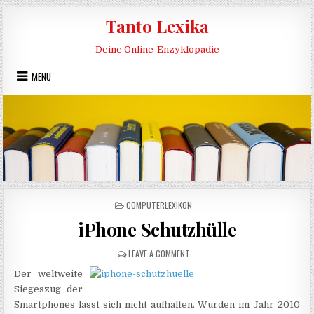
Skip to content
Tanto Lexika
Deine Online-Enzyklopädie
MENU
POSTED IN
COMPUTERLEXIKON
iPhone Schutzhülle
ON IPHONE SCHUTZHÜLLE
LEAVE A COMMENT
Der weltweite
Siegeszug der
Smartphones lässt sich nicht aufhalten. Wurden im Jahr 2010