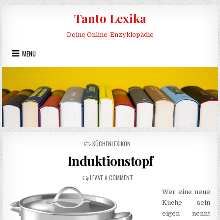
Skip to content
Tanto Lexika
Deine Online-Enzyklopädie
MENU
POSTED IN
KÜCHENLEXIKON
Induktionstopf
ON INDUKTIONSTOPF
LEAVE A COMMENT
Wer eine neue
Küche sein
eigen nennt