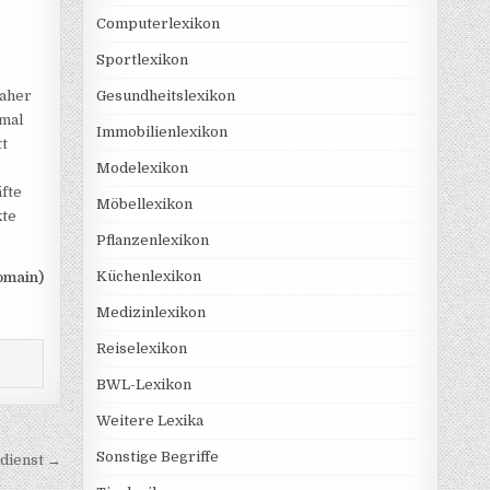
Computerlexikon
Sportlexikon
Daher
Gesundheitslexikon
imal
Immobilienlexikon
tt
Modelexikon
fte
Möbellexikon
kte
Pflanzenlexikon
Küchenlexikon
omain)
Medizinlexikon
Reiselexikon
BWL-Lexikon
Weitere Lexika
Sonstige Begriffe
tdienst →