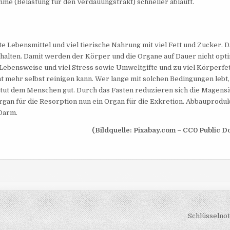
me (Belastung für den Verdauungstrakt) schneller abläuft.
te Lebensmittel und viel tierische Nahrung mit viel Fett und Zucker. 
nthalten. Damit werden der Körper und die Organe auf Dauer nicht opt
ebensweise und viel Stress sowie Umweltgifte und zu viel Körperfe
t mehr selbst reinigen kann. Wer lange mit solchen Bedingungen lebt,
 tut dem Menschen gut. Durch das Fasten reduzieren sich die Magensä
gan für die Resorption nun ein Organ für die Exkretion. Abbauprodu
Darm.
(Bildquelle: Pixabay.com – CC0 Public D
Schlüsselno