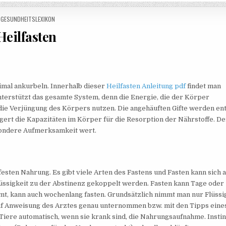
POSTED IN
GESUNDHEITSLEXIKON
Heilfasten
imal ankurbeln. Innerhalb dieser
Heilfasten Anleitung pdf
findet man
nterstützt das gesamte System, denn die Energie, die der Körper
die Verjüngung des Körpers nutzen. Die angehäuften Gifte werden ent
igert die Kapazitäten im Körper für die Resorption der Nährstoffe. De
sondere Aufmerksamkeit wert.
 festen Nahrung. Es gibt viele Arten des Fastens und Fasten kann sich 
üssigkeit zu der Abstinenz gekoppelt werden. Fasten kann Tage oder
mt, kann auch wochenlang fasten. Grundsätzlich nimmt man nur Flüssi
 auf Anweisung des Arztes genau unternommen bzw. mit den Tipps eine
iere automatisch, wenn sie krank sind, die Nahrungsaufnahme. Instin