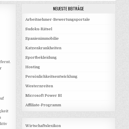
NEUESTE BEITRÄGE
Arbeitnehmer-Bewertungsportale
Sudoku-Rätsel
Spanienimmobilie
Katzenkrankheiten
Sportbekleidung
fernt.
Hosting
r
Persönlichkeitsentwicklung
Westernreiten
Microsoft Power BI
auf
Affiliate-Programm
gkeit
s
ktiv
Wirtschaftslexikon