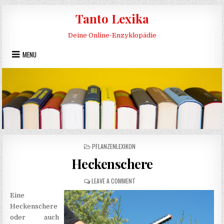
Skip to content
Tanto Lexika
Deine Online-Enzyklopädie
MENU
POSTED IN
PFLANZENLEXIKON
Heckenschere
ON HECKENSCHERE
LEAVE A COMMENT
Eine
Heckenschere
oder auch