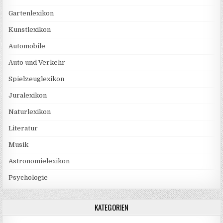
Gartenlexikon
Kunstlexikon
Automobile
Auto und Verkehr
Spielzeuglexikon
Juralexikon
Naturlexikon
Literatur
Musik
Astronomielexikon
Psychologie
KATEGORIEN