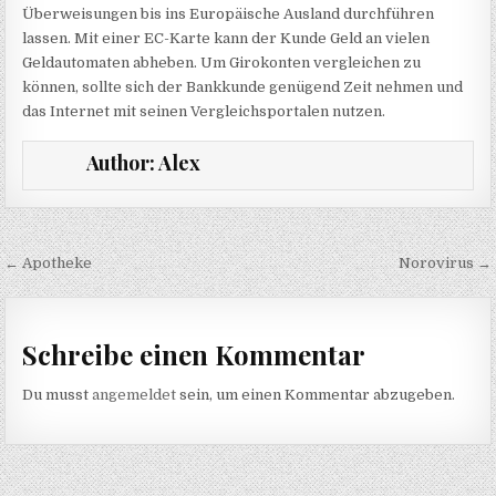
Überweisungen bis ins Europäische Ausland durchführen
lassen. Mit einer EC-Karte kann der Kunde Geld an vielen
Geldautomaten abheben. Um Girokonten vergleichen zu
können, sollte sich der Bankkunde genügend Zeit nehmen und
das Internet mit seinen Vergleichsportalen nutzen.
Author:
Alex
Beitragsnavigation
← Apotheke
Norovirus →
Schreibe einen Kommentar
Du musst
angemeldet
sein, um einen Kommentar abzugeben.