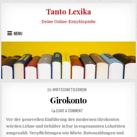
Skip to content
Tanto Lexika
Deine Online-Enzyklopädie
MENU
POSTED IN
WIRTSCHAFTSLEXIKON
Girokonto
ON GIROKONTO
LEAVE A COMMENT
Vor der generellen Einführung des modernen Girokontos
würden Löhne und Gehälter in bar in sogenannten Lohntüten
ausgezahlt. Verpflichtungen wie Miete, Ratenzahlungen und