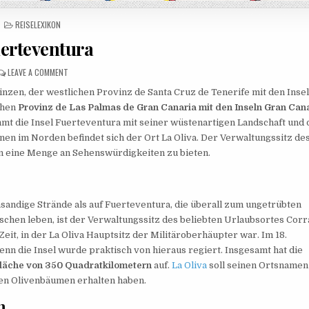
POSTED IN
REISELEXIKON
erteventura
ON FUERTEVENTURA
LEAVE A COMMENT
nzen, der westlichen Provinz de Santa Cruz de Tenerife mit den Inse
ichen
Provinz de Las Palmas de Gran Canaria mit den Inseln Gran Cana
mmt die Insel Fuerteventura mit seiner wüstenartigen Landschaft und
nen im Norden befindet sich der Ort La Oliva. Der Verwaltungssitz de
en eine Menge an Sehenswürdigkeiten zu bieten.
nsandige Strände als auf Fuerteventura, die überall zum ungetrübten
chen leben, ist der Verwaltungssitz des beliebten Urlaubsortes Corra
eit, in der La Oliva Hauptsitz der Militäroberhäupter war. Im 18.
denn die Insel wurde praktisch von hieraus regiert. Insgesamt hat die
läche von 350 Quadratkilometern
auf.
La Oliva
soll seinen Ortsnamen
den Olivenbäumen erhalten haben.
h