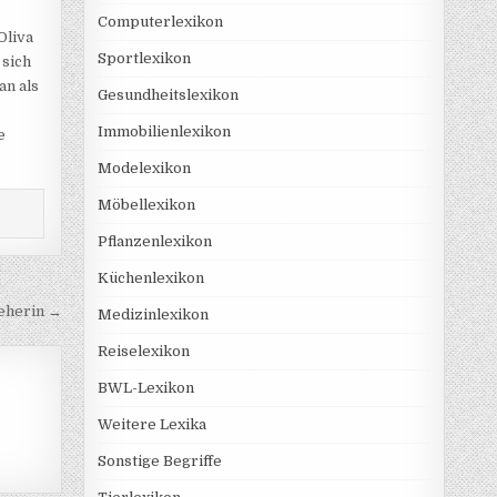
Computerlexikon
Oliva
Sportlexikon
 sich
an als
Gesundheitslexikon
Immobilienlexikon
e
Modelexikon
Möbellexikon
Pflanzenlexikon
Küchenlexikon
eherin →
Medizinlexikon
Reiselexikon
BWL-Lexikon
Weitere Lexika
Sonstige Begriffe