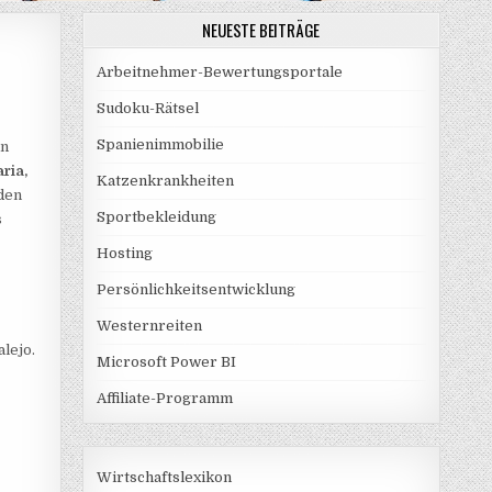
NEUESTE BEITRÄGE
Arbeitnehmer-Bewertungsportale
Sudoku-Rätsel
Spanienimmobilie
ln
ria,
Katzenkrankheiten
 den
Sportbekleidung
s
Hosting
Persönlichkeitsentwicklung
Westernreiten
lejo.
Microsoft Power BI
Affiliate-Programm
Wirtschaftslexikon