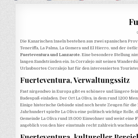
Fu
Die Kanarischen Inseln bestehen aus zwei spanischen Provi
Teneriffa, La Palma, La Gomera und El Hierro, und der östl
Fuerteventura und Lanzarote
. Eine besondere Stellung ni
langen Sandstränden ein. In Corralejo mit seinen Wanderdü
Urlaubsortes Corralejo hat für den interessierten Tourist
Fuerteventura, Verwaltungssitz
Fast nirgendwo in Europa gibt es schönere und längere fei
Badespaß einladen. Der Ort La Oliva, in dem rund 1200 Mens
Einige historische Gebäude sind noch heute Zeugen für die Z
Jahrhundert spielte La Oliva eine politisch wichtige Rolle, 
Gemeinde La Oliva rund 19.000 Einwohner und weist eine
F
angeblich von den hier einstmals recht zahlreich wachsen
Fuerteventura, kultureller Bereic