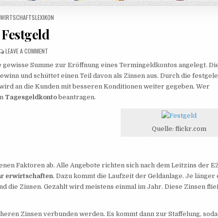
POSTED IN
WIRTSCHAFTSLEXIKON
Festgeld
ON FESTGELD
LEAVE A COMMENT
ne gewisse Summe zur Eröffnung eines Termingeldkontos angelegt. Di
winn und schüttet einen Teil davon als Zinsen aus. Durch die festgel
 wird an die Kunden mit besseren Konditionen weiter gegeben. Wer
in
Tagesgeldkonto
beantragen.
Quelle: flickr.com
enen Faktoren ab. Alle Angebote richten sich nach dem Leitzins der E
r erwirtschaften
. Dazu kommt die Laufzeit der Geldanlage. Je länger 
d die Zinsen. Gezahlt wird meistens einmal im Jahr. Diese Zinsen fli
höheren Zinsen verbunden werden. Es kommt dann zur Staffelung, soda