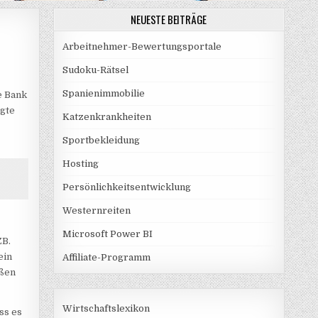
NEUESTE BEITRÄGE
Arbeitnehmer-Bewertungsportale
Sudoku-Rätsel
Spanienimmobilie
e Bank
egte
Katzenkrankheiten
Sportbekleidung
Hosting
Persönlichkeitsentwicklung
Westernreiten
Microsoft Power BI
ZB.
ein
Affiliate-Programm
eßen
Wirtschaftslexikon
ss es