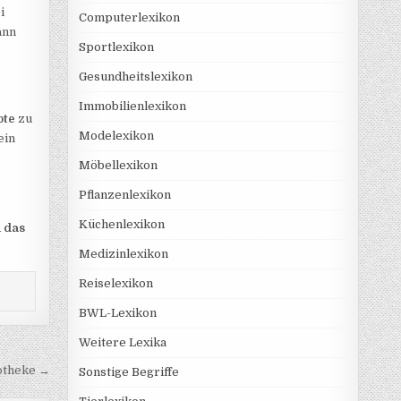
i
Computerlexikon
ann
Sportlexikon
Gesundheitslexikon
Immobilienlexikon
ote
zu
Modelexikon
ein
Möbellexikon
Pflanzenlexikon
Küchenlexikon
h das
Medizinlexikon
Reiselexikon
BWL-Lexikon
Weitere Lexika
otheke →
Sonstige Begriffe